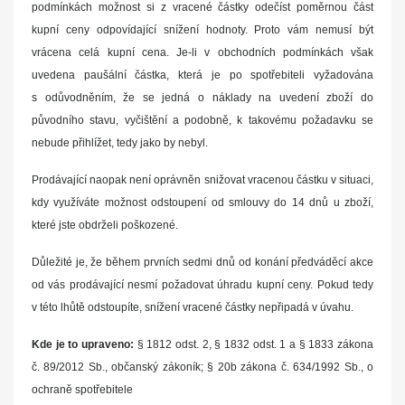
podmínkách možnost si z vracené částky odečíst poměrnou část
kupní ceny odpovídající snížení hodnoty. Proto vám nemusí být
vrácena celá kupní cena. Je-li v obchodních podmínkách však
uvedena paušální částka, která je po spotřebiteli vyžadována
s odůvodněním, že se jedná o náklady na uvedení zboží do
původního stavu, vyčištění a podobně, k takovému požadavku se
nebude přihlížet, tedy jako by nebyl.
Prodávající naopak není oprávněn snižovat vracenou částku v situaci,
kdy využíváte možnost odstoupení od smlouvy do 14 dnů u zboží,
které jste obdrželi poškozené.
Důležité je, že během prvních sedmi dnů od konání předváděcí akce
od vás prodávající nesmí požadovat úhradu kupní ceny. Pokud tedy
v této lhůtě odstoupíte, snížení vracené částky nepřipadá v úvahu.
Kde je to upraveno:
§ 1812 odst. 2, § 1832 odst. 1 a § 1833 zákona
č. 89/2012 Sb., občanský zákoník; § 20b zákona č. 634/1992 Sb., o
ochraně spotřebitele