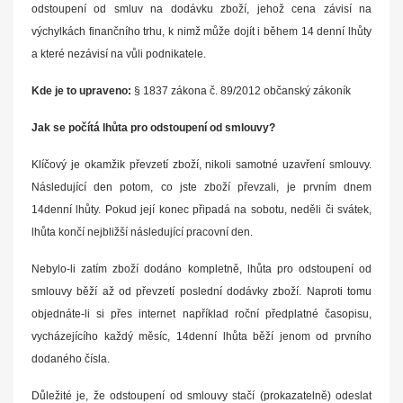
odstoupení od smluv na dodávku zboží, jehož cena závisí na
výchylkách finančního trhu, k nimž může dojít i během 14 denní lhůty
a které nezávisí na vůli podnikatele.
Kde je to upraveno:
§ 1837 zákona č. 89/2012 občanský zákoník
Jak se počítá lhůta pro odstoupení od smlouvy?
Klíčový je okamžik převzetí zboží, nikoli samotné uzavření smlouvy.
Následující den potom, co jste zboží převzali, je prvním dnem
14denní lhůty. Pokud její konec připadá na sobotu, neděli či svátek,
lhůta končí nejbližší následující pracovní den.
Nebylo-li zatím zboží dodáno kompletně, lhůta pro odstoupení od
smlouvy běží až od převzetí poslední dodávky zboží. Naproti tomu
objednáte-li si přes internet například roční předplatné časopisu,
vycházejícího každý měsíc, 14denní lhůta běží jenom od prvního
dodaného čísla.
Důležité je, že odstoupení od smlouvy stačí (prokazatelně) odeslat