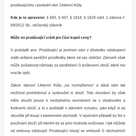
prodávajícímu i poslední den 14denní lhůty.
Kde je to upraveno:
§ 605, § 607, § 1818, § 1829 odst. 1 zákona č.
89/2012 Sb., občanský zákoník
Může mi prodávající vrátit jen část kupní ceny?
V podstatě ano. Prodávající je povinen vám v důsledku odstoupení
vrátit veškeré peněžní prostředky, které od vás obdržel. Zároveň však
může požadovat náhradu za opotřebení či poškození zboží, které mu
vracíte zpět.
Zákon stanoví 14denní lhůtu „na rozmyšlenou“ a dává vám tak
možnost prohlédnout a vyzkoušet si zboží. Toto zkoušení by však
mělo sloužit pouze k nezbytnému seznámení se s vlastnostmi a
funkcemi zboží, a to v podstatě v takovém rozsahu, jako když si jej
zkoušíte při koupi v kamenném obchodě. V opačném případě by šlo o
používání zboží, při kterém by se jeho hodnota snižovala. I tak můžete
od smlouvy odstoupit. Prodávající mívají ve smlouvě či obchodních