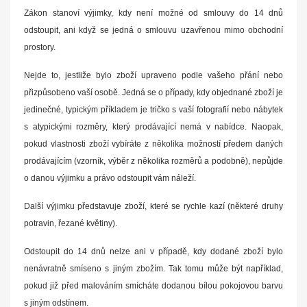
Zákon stanoví výjimky, kdy není možné od smlouvy do 14 dnů
odstoupit, ani když se jedná o smlouvu uzavřenou mimo obchodní
prostory.
Nejde to, jestliže bylo zboží upraveno podle vašeho přání nebo
přizpůsobeno vaší osobě. Jedná se o případy, kdy objednané zboží je
jedinečné, typickým příkladem je tričko s vaší fotografií nebo nábytek
s atypickými rozměry, který prodávající nemá v nabídce. Naopak,
pokud vlastnosti zboží vybíráte z několika možností předem daných
prodávajícím (vzorník, výběr z několika rozměrů a podobně), nepůjde
o danou výjimku a právo odstoupit vám náleží.
Další výjimku představuje zboží, které se rychle kazí (některé druhy
potravin, řezané květiny).
Odstoupit do 14 dnů nelze ani v případě, kdy dodané zboží bylo
nenávratně smíseno s jiným zbožím. Tak tomu může být například,
pokud již před malováním smícháte dodanou bílou pokojovou barvu
s jiným odstínem.