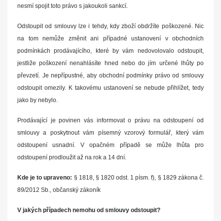
nesmí spojit toto právo s jakoukoli sankcí.
Odstoupit od smlouvy lze i tehdy, kdy zboží obdržíte poškozené. Nic
na tom nemůže změnit ani případné ustanovení v obchodních
podmínkách prodávajícího, které by vám nedovolovalo odstoupit,
jestliže poškození nenahlásíte hned nebo do jím určené lhůty po
převzetí. Je nepřípustné, aby obchodní podmínky právo od smlouvy
odstoupit omezily. K takovému ustanovení se nebude přihlížet, tedy
jako by nebylo.
Prodávající je povinen vás informovat o právu na odstoupení od
smlouvy a poskytnout vám písemný vzorový formulář, který vám
odstoupení usnadní. V opačném případě se může lhůta pro
odstoupení prodloužit až na rok a 14 dní.
Kde je to upraveno:
§ 1818, § 1820 odst. 1 písm. f), § 1829 zákona č.
89/2012 Sb., občanský zákoník
V jakých případech nemohu od smlouvy odstoupit?