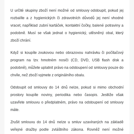
U určité skupiny zboží není možné od smlouvy odstoupit, pokud jej
rozbalíte a z hygienických či zdravotních důvodů jej není vhodné
vracet, například zubní kartáček, kontaktní čočky, balené potraviny a
podobně. Musí se však jednat o hygienický, utěsněný obal, který
zboží chrání.
Když si koupíte zvukovou nebo obrazovou nahrávku či počítačový
program na tzv. hmotném nosiči (CD, DVD, USB flash disk a
podobně), můžete uplatnit právo na odstoupení od smlouvy pouze do
chvíle, než zboží vyjmete z originálního obalu.
Odstoupit od smlouvy do 14 dnů nelze, pokud si mimo obchodní
prostory koupíte noviny, periodika nebo časopis. Jestliže však
uzavřete smlouvu o předplatném, právo na odstoupení od smlouvy
máte.
Zrušit smlouvu do 14 dnů nelze u smluv uzavíraných na základě
veřejné dražby podle zvláštního zákona. Rovněž není možné