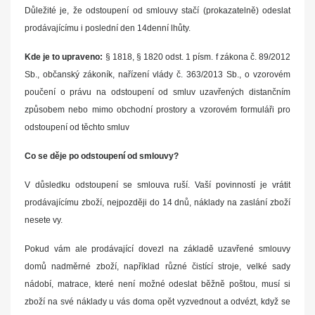
Důležité je, že odstoupení od smlouvy stačí (prokazatelně) odeslat
prodávajícímu i poslední den 14denní lhůty.
Kde je to upraveno:
§ 1818, § 1820 odst. 1 písm. f zákona č. 89/2012
Sb., občanský zákoník, nařízení vlády č. 363/2013 Sb., o vzorovém
poučení o právu na odstoupení od smluv uzavřených distančním
způsobem nebo mimo obchodní prostory a vzorovém formuláři pro
odstoupení od těchto smluv
Co se děje po odstoupení od smlouvy?
V důsledku odstoupení se smlouva ruší. Vaší povinností je vrátit
prodávajícímu zboží, nejpozději do 14 dnů, náklady na zaslání zboží
nesete vy.
Pokud vám ale prodávající dovezl na základě uzavřené smlouvy
domů nadměrné zboží, například různé čistící stroje, velké sady
nádobí, matrace, které není možné odeslat běžně poštou, musí si
zboží na své náklady u vás doma opět vyzvednout a odvézt, když se