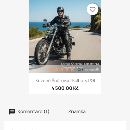
favorite_border
(2)
Kožené Šněrovací Kalhoty PGI
4 500,00 Kč
Komentáře (1)
Známka