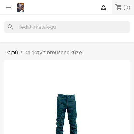
shopping_cart


(0)
search
Domů
Kalhoty z broušené kůže