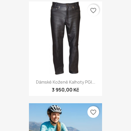
favorite_border
Dámské Kožené Kalhoty PGI...
3 950,00 Kč
favorite_border