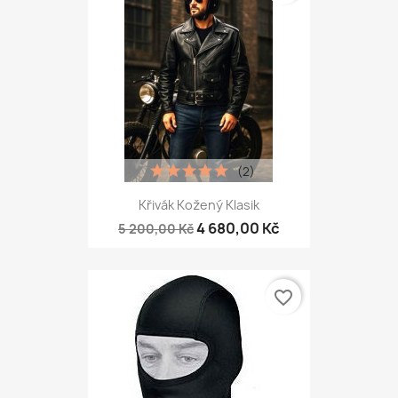
(2)
Křivák Kožený Klasik
4 680,00 Kč
5 200,00 Kč
favorite_border