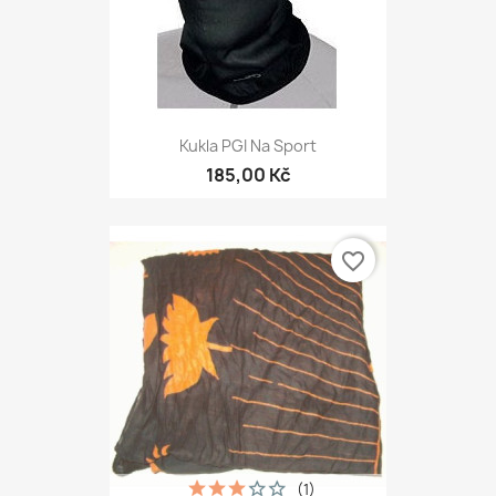
Kukla PGI Na Sport
185,00 Kč
favorite_border
(1)