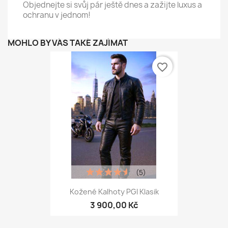
Objednejte si svůj pár ještě dnes a zažijte luxus a
ochranu v jednom!
MOHLO BY VÁS TAKÉ ZAJÍMAT
favorite_border
(5)
Kožené Kalhoty PGI Klasik
3 900,00 Kč