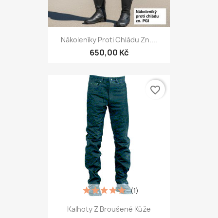
Nákoleníky Proti Chládu Zn....
650,00 Kč
favorite_border
(1)
Kalhoty Z Broušené Kůže