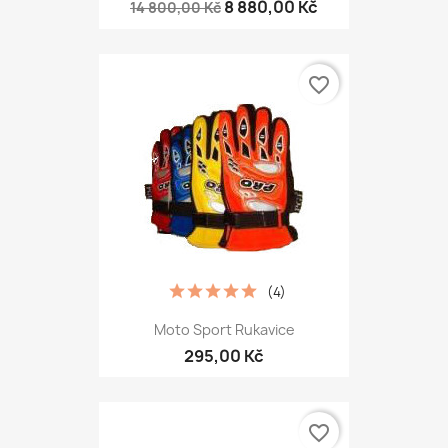
8 880,00 Kč
14 800,00 Kč
favorite_border
(4)
Moto Sport Rukavice
295,00 Kč
favorite_border