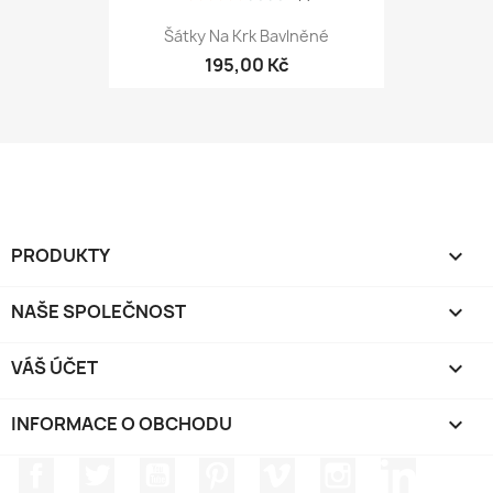
Šátky Na Krk Bavlněné
195,00 Kč
PRODUKTY

NAŠE SPOLEČNOST

VÁŠ ÚČET

INFORMACE O OBCHODU
keyboard_arrow_down
Facebook
Twitter
YouTube
Pinterest
Vimeo
Instagram
LinkedIn