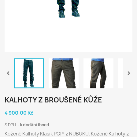


KALHOTY Z BROUŠENÉ KŮŽE
4 900,00 Kč
S DPH
k dodání ihned
Kožené Kalhoty Klasik PGI® z NUBUKU. Kožené Kalhoty z