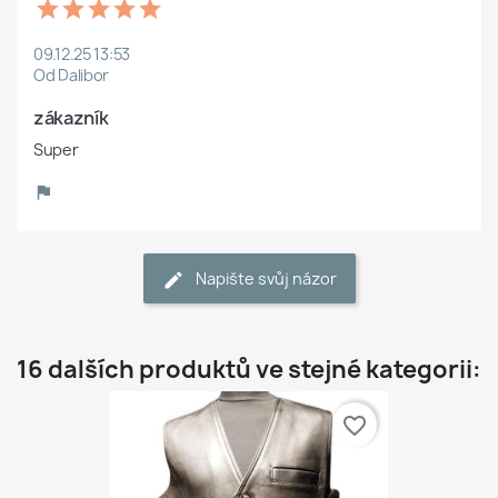
09.12.25 13:53
Od Dalibor
zákazník 
Super
Napište svůj názor
16 dalších produktů ve stejné kategorii:
favorite_border