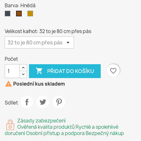
Barva: Hnědá
Černá
Hnědá
Hnědá
antique
Velikost kalhot: 32 to je 80 cm přes pás
Počet

favorite_border
PŘIDAT DO KOŠÍKU

Poslední kus skladem
Sdílet
Zásady zabezpečení
Ověřená kvalita produktů Rychlé a spolehlivé
doručení Osobní přístup a podpora Bezpečný nákup