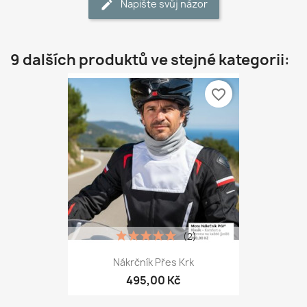
Napište svůj názor
9 dalších produktů ve stejné kategorii:
favorite_border
(2)
Nákrčník Přes Krk
495,00 Kč