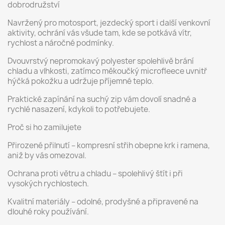
dobrodružství
Navržený pro motosport, jezdecký sport i další venkovní
aktivity, ochrání vás všude tam, kde se potkává vítr,
rychlost a náročné podmínky.
Dvouvrstvý nepromokavý polyester spolehlivě brání
chladu a vlhkosti, zatímco měkoučký microfleece uvnitř
hýčká pokožku a udržuje příjemné teplo.
Praktické zapínání na suchý zip vám dovolí snadné a
rychlé nasazení, kdykoli to potřebujete.
Proč si ho zamilujete
Přirozené přilnutí – kompresní střih obepne krk i ramena,
aniž by vás omezoval.
Ochrana proti větru a chladu – spolehlivý štít i při
vysokých rychlostech.
Kvalitní materiály – odolné, prodyšné a připravené na
dlouhé roky používání.