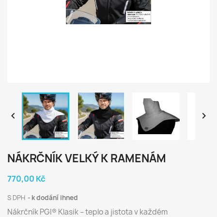


NÁKRČNÍK VELKÝ K RAMENÁM
770,00 Kč
S DPH
k dodání ihned
Nákrčník PGI® Klasik – teplo a jistota v každém