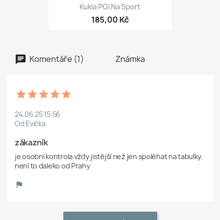
Kukla PGI Na Sport
185,00 Kč
Komentáře (1)
Známka
24.06.25 15:56
Od Evička
zákazník 
je osobní kontrola vždy jistější než jen spoléhat na tabulky. 
není to daleko od Prahy