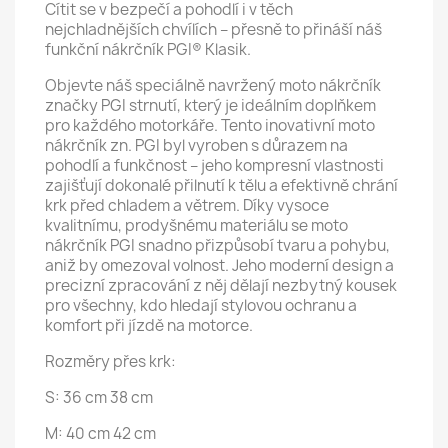
Cítit se v bezpečí a pohodlí i v těch
nejchladnějších chvílích – přesně to přináší náš
funkční nákrčník PGI® Klasik.
Objevte náš speciálně navržený moto nákrčník
značky PGI strnutí, který je ideálním doplňkem
pro každého motorkáře. Tento inovativní moto
nákrčník zn. PGI byl vyroben s důrazem na
pohodlí a funkčnost – jeho kompresní vlastnosti
zajišťují dokonalé přilnutí k tělu a efektivně chrání
krk před chladem a větrem. Díky vysoce
kvalitnímu, prodyšnému materiálu se moto
nákrčník PGI snadno přizpůsobí tvaru a pohybu,
aniž by omezoval volnost. Jeho moderní design a
precizní zpracování z něj dělají nezbytný kousek
pro všechny, kdo hledají stylovou ochranu a
komfort při jízdě na motorce.
Rozměry přes krk:
S: 36 cm 38 cm
M: 40 cm 42 cm