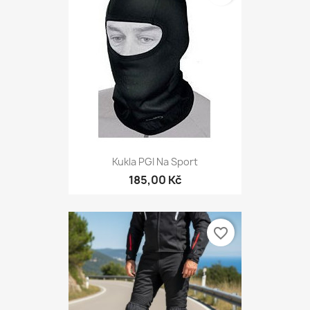
Kukla PGI Na Sport
185,00 Kč
favorite_border