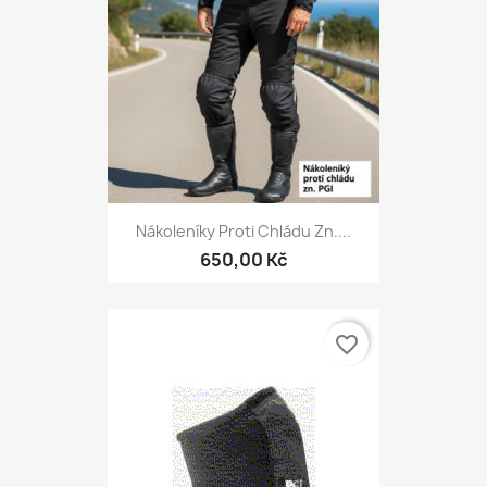
Nákoleníky Proti Chládu Zn....
650,00 Kč
favorite_border