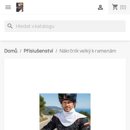
shopping_cart


(0)
search
Domů
Příslušenství
Nákrčník velký k ramenám