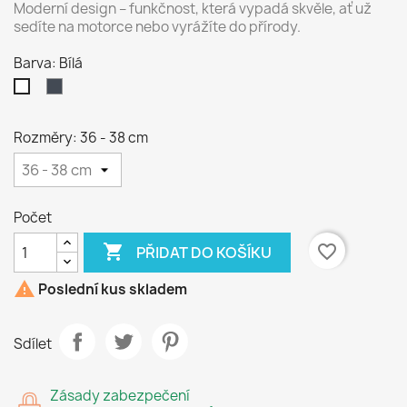
Moderní design – funkčnost, která vypadá skvěle, ať už
sedíte na motorce nebo vyrážíte do přírody.
Barva: Bílá
Černá
Bílá
Rozměry: 36 - 38 cm
Počet

favorite_border
PŘIDAT DO KOŠÍKU

Poslední kus skladem
Sdílet
Zásady zabezpečení