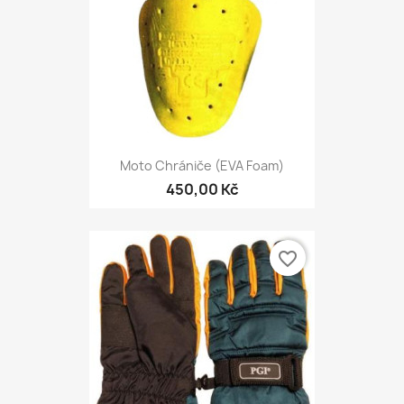
Moto Chrániče (EVA Foam)
450,00 Kč
favorite_border