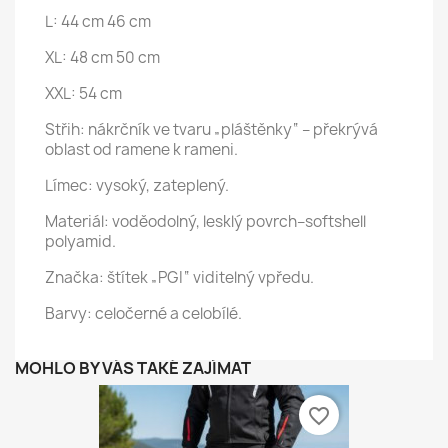
L: 44 cm 46 cm
XL: 48 cm 50 cm
XXL: 54 cm
Střih: nákrčník ve tvaru „pláštěnky“ – překrývá
oblast od ramene k rameni.
Límec: vysoký, zateplený.
Materiál: voděodolný, lesklý povrch–softshell
polyamid.
Značka: štítek „PGI“ viditelný vpředu.
Barvy: celočerné a celobílé.
MOHLO BY VÁS TAKÉ ZAJÍMAT
favorite_border