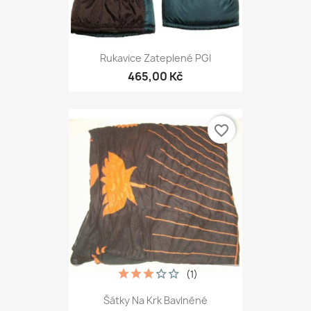
Rukavice Zateplené PGI
465,00 Kč
favorite_border
(1)
Šátky Na Krk Bavlněné