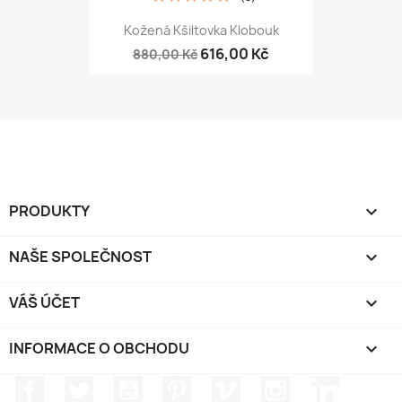
Kožená Kšiltovka Klobouk
616,00 Kč
880,00 Kč
PRODUKTY

NAŠE SPOLEČNOST

VÁŠ ÚČET

INFORMACE O OBCHODU
keyboard_arrow_down
Facebook
Twitter
YouTube
Pinterest
Vimeo
Instagram
LinkedIn