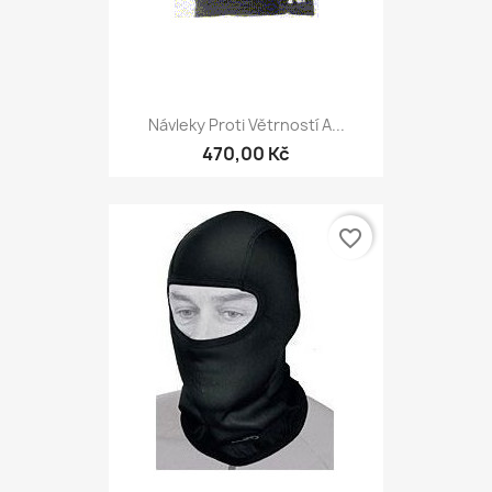
Návleky Proti Větrností A...
470,00 Kč
favorite_border