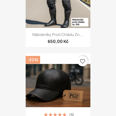
Nákoleníky Proti Chládu Zn....
650,00 Kč
-30%
favorite_border
(3)