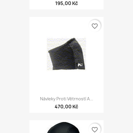
195,00 Kč
favorite_border
Návleky Proti Větrností A...
470,00 Kč
favorite_border