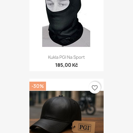
Kukla PGI Na Sport
185,00 Kč
-30%
favorite_border