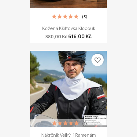
(3)
Kožená Kšiltovka Klobouk
616,00 Kč
880,00 Kč
favorite_border
(1)
Nákrčník Velký K Ramenám