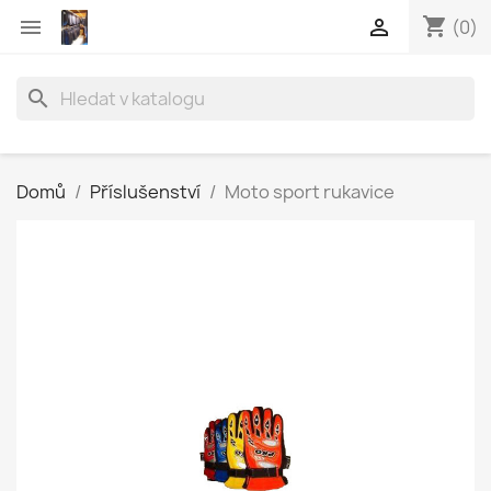
shopping_cart


(0)
search
Domů
Příslušenství
Moto sport rukavice