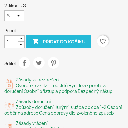
Velikost : S
Počet

favorite_border
PŘIDAT DO KOŠÍKU
Sdílet
Zásady zabezpečení
Ověřená kvalita produktů Rychlé a spolehlivé
doručení Osobní přístup a podpora Bezpečný nákup
Zásady doručení
Způsoby doručení Kurýrní služba do cca 1–2 Osobní
odběr na adrese Cena dopravy dle zvoleného způsob
Zásady vrácení