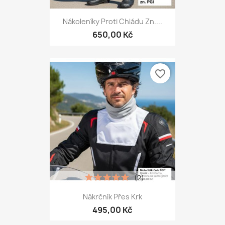
Nákoleníky Proti Chládu Zn....
650,00 Kč
favorite_border
(2)
Nákrčník Přes Krk
495,00 Kč