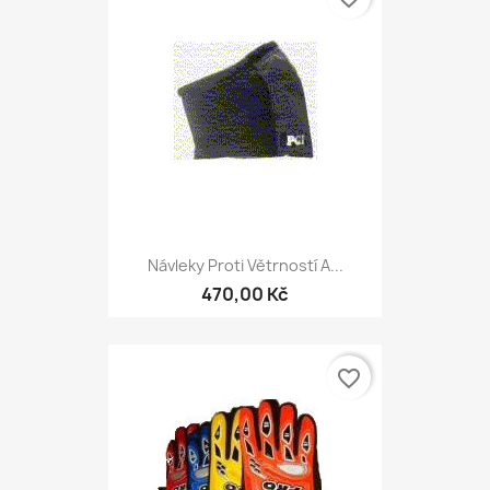
Návleky Proti Větrností A...
470,00 Kč
favorite_border