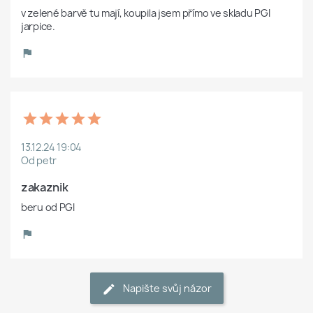
v zelené barvě tu mají, koupila jsem přímo ve skladu PGI 
jarpice.
13.12.24 19:04
Od petr
zakaznik 
beru od PGI
Napište svůj názor