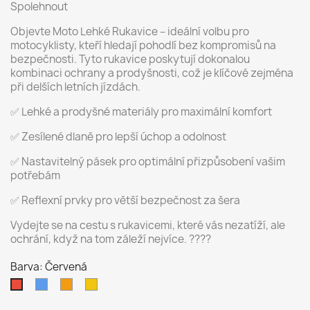
Spolehnout
Objevte Moto Lehké Rukavice – ideální volbu pro
motocyklisty, kteří hledají pohodlí bez kompromisů na
bezpečnosti. Tyto rukavice poskytují dokonalou
kombinaci ochrany a prodyšnosti, což je klíčové zejména
při delších letních jízdách.
✅ Lehké a prodyšné materiály pro maximální komfort
✅ Zesílené dlaně pro lepší úchop a odolnost
✅ Nastavitelný pásek pro optimální přizpůsobení vašim
potřebám
✅ Reflexní prvky pro větší bezpečnost za šera
Vydejte se na cestu s rukavicemi, které vás nezatíží, ale
ochrání, když na tom záleží nejvíce. ????️
Barva: Červená
Modrá
Oranžová
Žlutá
Červená